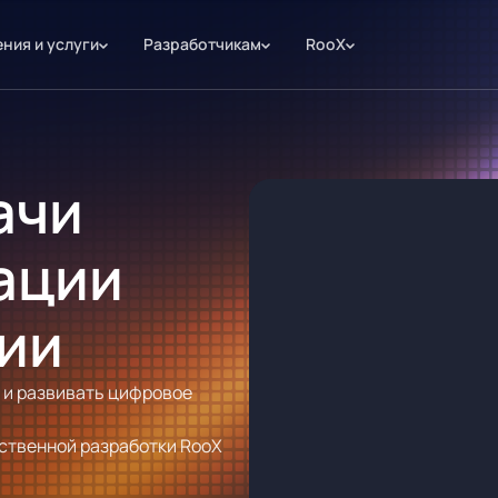
ния и услуги
Разработчикам
RooX
ачи
ации
ии
 и развивать цифровое
ственной разработки RooX