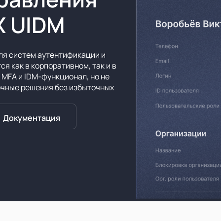
X UIDM
ля систем аутентификации и
я как в корпоративном, так и в
 MFA и IDM‑функционал, но не
точные решения без избыточных
Документация