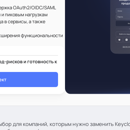
держка OAuth2/OIDC/SAML
 и пиковым нагрузкам
 в сервисы, а также
асширения функциональности
д-рисков и готовность к
ект
ыбор для компаний, которым нужно заменить Keycl