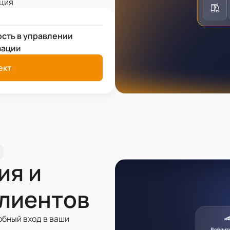
ация
ость в управлении
зации
ект
ия и
клиентов
обный вход в ваши