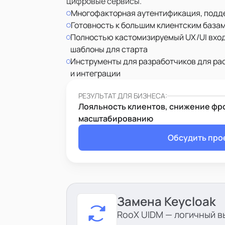
цифровые сервисы.
Многофакторная аутентификация, под
Готовность к большим клиентским базам
Полностью кастомизируемый UX/UI входа
шаблоны для старта
Инструменты для разработчиков для р
и интеграции
РЕЗУЛЬТАТ ДЛЯ БИЗНЕСА:
Лояльность клиентов, снижение фро
масштабированию
Обсудить про
Замена Keycloak
RooX UIDM — логичный в