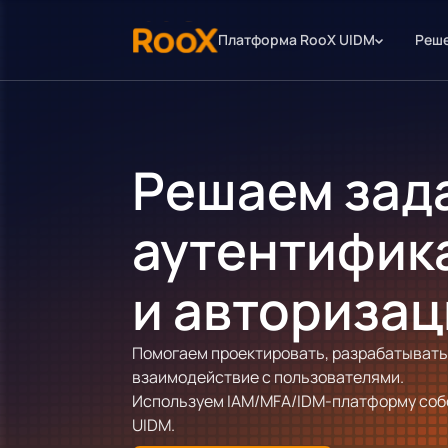
Платформа RooX UIDM
Реше
Решаем зад
аутентифик
и авторизац
Помогаем проектировать, разрабатывать
взаимодействие с пользователями.
Используем IAM/MFA/IDM-платформу соб
UIDM.