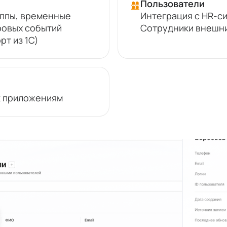
Пользователи
уппы, временные
Интеграция с HR-си
ровых событий
Сотрудники внешни
рт из 1С)
к приложениям