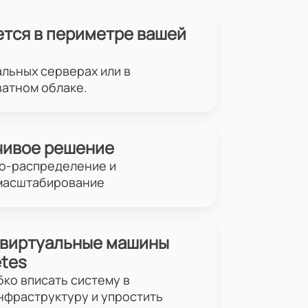
тся в периметре вашей
альных серверах или в
атном облаке.
чивое решение
о-распределение и
масштабирование
а виртуальные машины
etes
бко вписать систему в
фраструктуру и упростить