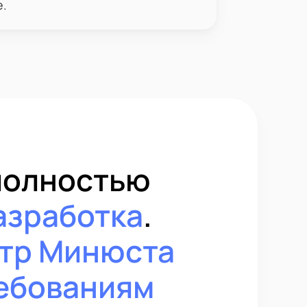
.
полностью
азработка
.
стр Минюста
ебованиям