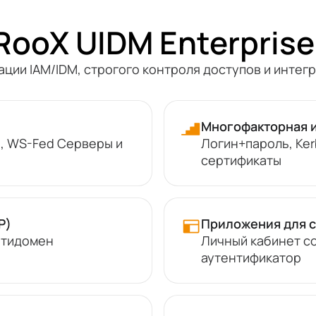
ooX UIDM Enterprise
ции IAM/IDM, строгого контроля доступов и интег
Многофакторная и
DI, WS-Fed Серверы и
Логин+пароль, Ker
сертификаты
P)
Приложения для 
ьтидомен
Личный кабинет с
аутентификатор