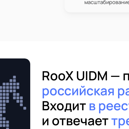
масштабирование
RooX UIDM — 
российская р
Входит
в рее
и отвечает
тр