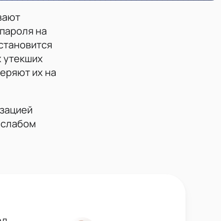
вают
 пароля на
 становится
х утекших
веряют их на
изацией
 слабом
рд