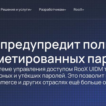
Решения и услуги
Разработчикам
RooX
 предупредит по
метированных па
стеме управления доступом RooX UIDM
рных и утёкших паролей. Это позволит
mmerce и других отраслях ещё больше 