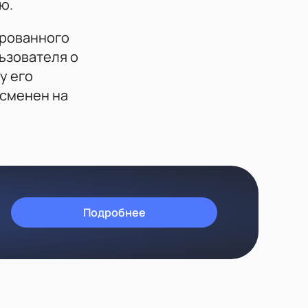
ю.
ированного
ьзователя о
у его
 сменен на
Подробнее