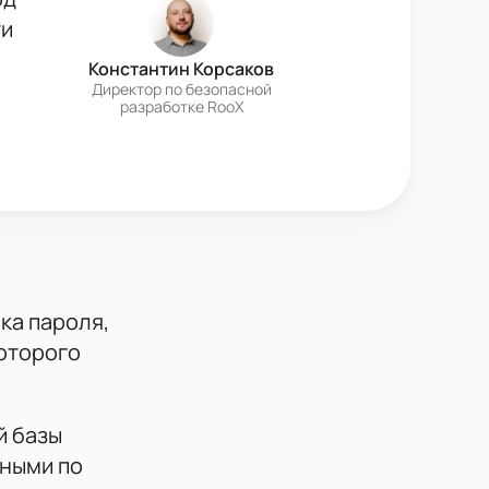
ти
Константин Корсаков
Директор по безопасной
разработке RooX
ка пароля,
которого
й базы
нными по