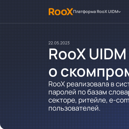
Платформа RooX UIDM
22.05.2023
RooX UIDM
о скомпро
RooX реализовала в си
паролей по базам слова
секторе, ритейле, e-co
пользователей.