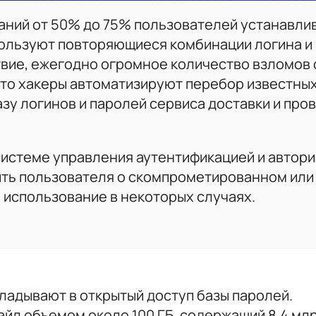
аний от 50% до 75% пользователей устанавли
пользуют повторяющиеся комбинации логина и
твие, ежегодно огромное количество взломов
что хакеры автоматизируют перебор известны
зу логинов и паролей сервиса доставки и про
системе управления аутентификацией и автор
ть пользователя о скомпрометированном или
о использование в некоторых случаях.
адывают в открытый доступ базы паролей.
айл объемом около 100 ГБ, содержащий 8,4 мл