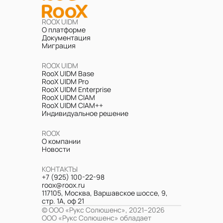
ROOX UIDM
О платформе
Документация
Миграция
ROOX UIDM
RooX UIDM Base
RooX UIDM Pro
RooX UIDM Enterprise
RooX UIDM CIAM
RooX UIDM CIAM++
Индивидуальное решение
ROOX
О компании
Новости
КОНТАКТЫ
+7 (925) 100-22-98
roox@roox.ru
117105, Москва, Варшавское шоссе, 9,
стр. 1А, оф 21
© ООО «Рукс Солюшенс», 2021–2026
ООО «Рукс Солюшенс» обладает