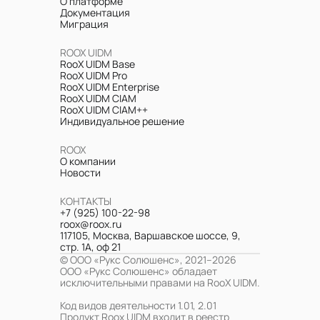
О платформе
Документация
Миграция
ROOX UIDM
RooX UIDM Base
RooX UIDM Pro
RooX UIDM Enterprise
RooX UIDM CIAM
RooX UIDM CIAM++
Индивидуальное решение
ROOX
О компании
Новости
КОНТАКТЫ
+7 (925) 100-22-98
roox@roox.ru
117105, Москва, Варшавское шоссе, 9,
стр. 1А, оф 21
© ООО «Рукс Солюшенс», 2021–2026
ООО «Рукс Солюшенс» обладает
исключительными правами на RooX UIDM.
Код видов деятельности 1.01, 2.01
Продукт Roox UIDM входит в реестр