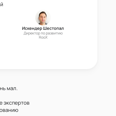
ей
Искендер Шестопал
Директор по развитию
RooX
нь мал.
е экспертов
бованию