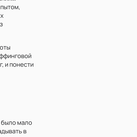
опытом,
ых
з
боты
аффинговой
, и понести
е было мало
адывать в