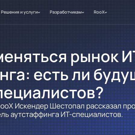
Решения и услуги
Разработчикам
RooX
меняться рынок И
га: есть ли буду
пециалистов?
ooX Искендер Шестопал рассказал про
ель аутстаффинга ИТ-специалистов.