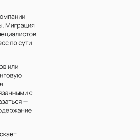
компании
ы. Миграция
специалистов
есс по сути
ов или
инговую
я
язанными с
азаться —
содержание
ускает