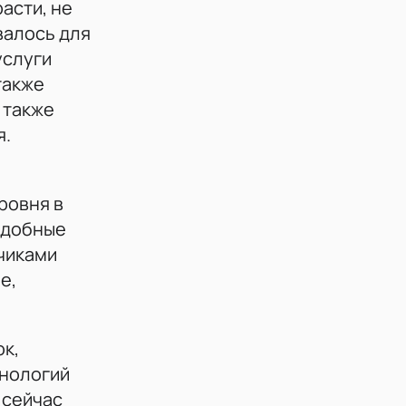
асти, не
валось для
услуги
также
 также
я.
ровня в
одобные
зчиками
е,
к,
хнологий
 сейчас