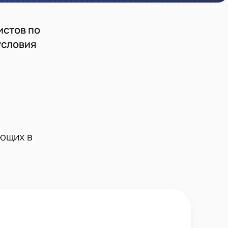
истов по
условия
ающих в