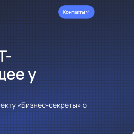
Контакты
Т-
щее у
екту «Бизнес‑секреты» о