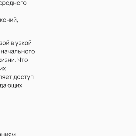
 среднего
жений,
зой в узкой
воначального
изни. Что
их
ляет доступ
ладающих
аниям