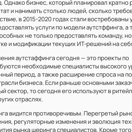
. Однако бизнес, который планировал кратно р
тат и нанимать столько людей, сколько требо
ствие, в 2015-2020 годах стали востребованы 
едоставлять услуги по модели аутстффинга, а 
особных не только предоставлять команду, но
тке и модификации текущих ИТ-решений на себ
ения аутстаффинга сегодня — это проекты по
буются необходимые специалисты высокого у
нный период, а также расширение спроса на п
отрасли бизнеса. Если раньше основными зака
й сектор, то сегодня его используют в ритейл
ругих отраслях.
нга видится противоречивым. Перегретый рыно
ния, регуляторные изменения и эволюция те
ития рынка шеринга специалистов. Кроме того