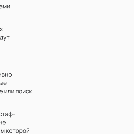
ками
х
удут
ивно
мые
е или поиск
стаф-
не
ом которой