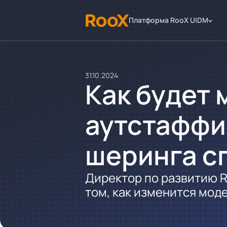
Платформа RooX UIDM
31.10.2024
Как будет 
аутстаффин
шеринга с
Директор по развитию R
том, как изменится мод