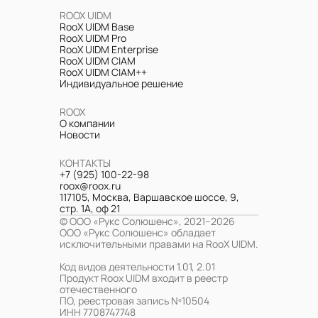
ROOX UIDM
RooX UIDM Base
RooX UIDM Pro
RooX UIDM Enterprise
RooX UIDM CIAM
RooX UIDM CIAM++
Индивидуальное решение
ROOX
О компании
Новости
КОНТАКТЫ
+7 (925) 100-22-98
roox@roox.ru
117105, Москва, Варшавское шоссе, 9,
стр. 1А, оф 21
© ООО «Рукс Солюшенс», 2021–2026
ООО «Рукс Солюшенс» обладает
исключительными правами на RooX UIDM.
Код видов деятельности 1.01, 2.01
Продукт Roox UIDM входит в реестр
отечественного
ПО, реестровая запись Nº10504
ИНН 7708747748