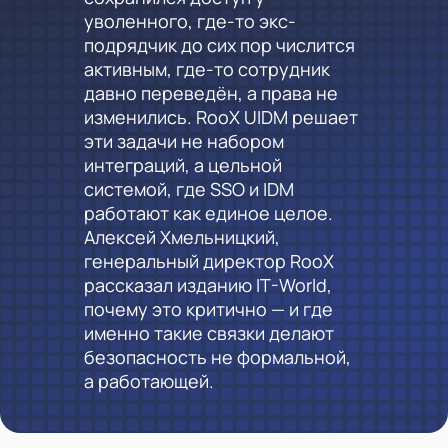
уволенного, где-то экс-
подрядчик до сих пор числится
активным, где-то сотрудник
давно переведён, а права не
изменились. RooX UIDM решает
эти задачи не набором
интеграций, а цельной
системой, где SSO и IDM
работают как единое целое.
Алексей Хмельницкий,
генеральный директор RooX
рассказал изданию IT-World,
почему это критично — и где
именно такие связки делают
безопасность не формальной,
а работающей.